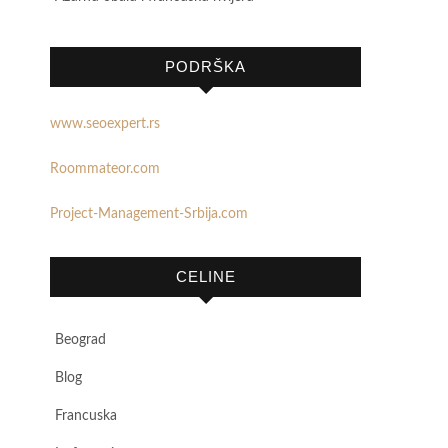
PODRŠKA
www.seoexpert.rs
Roommateor.com
Project-Management-Srbija.com
CELINE
Beograd
Blog
Francuska