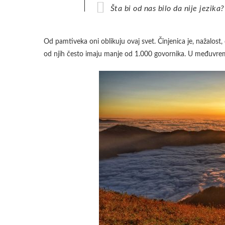
Šta bi od nas bilo da nije jezika?
Od pamtiveka oni oblikuju ovaj svet. Činjenica je, nažalost,
od njih često imaju manje od 1.000 govornika. U međuvreme