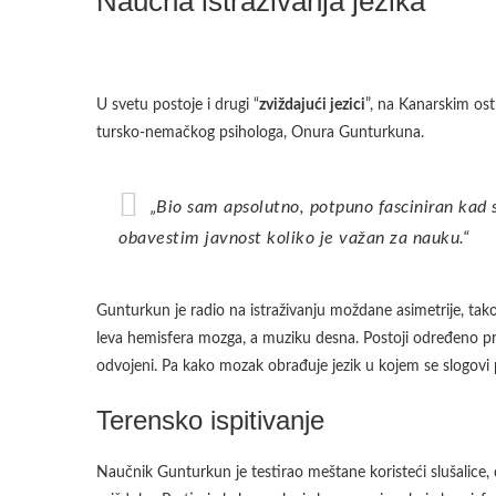
Naučna istraživanja jezika
U svetu postoje i drugi “
zviždajući jezici
”, na Kanarskim ost
tursko-nemačkog psihologa, Onura Gunturkuna.
„Bio sam apsolutno, potpuno fasciniran kad sam prvi put čuo za ovaj jezik“, kaže on. „I hteo sam da
obavestim javnost koliko je važan za nauku.“
Gunturkun je radio na istraživanju moždane asimetrije, tak
leva hemisfera mozga, a muziku desna. Postoji određeno pr
odvojeni. Pa kako mozak obrađuje jezik u kojem se slogovi 
Terensko ispitivanje
Naučnik Gunturkun je testirao meštane koristeći slušalice, d