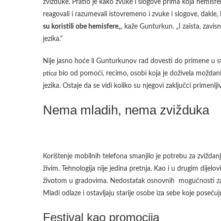
zvižduke. Pratio je kako zvuke i slogove prima koja hemisfe
reagovali i razumevali istovremeno i zvuke i slogove, dakle
su koristili obe hemisfere
„, kaže Gunturkun. „I zaista, zavi
jezika.“
Nije jasno hoće li Gunturkunov rad dovesti do primene u stvar
ptica
bio od pomoći, recimo, osobi koja je doživela moždan
jezika. Ostaje da se vidi koliko su njegovi zaključci primenlj
Nema mladih, nema zvižduka
Korištenje mobilnih telefona smanjilo je potrebu za zviždanje
živim. Tehnologija nije jedina pretnja. Kao i u drugim dije
životom u gradovima. Nedostatak osnovnih mogućnosti za raz
Mladi odlaze i ostavljaju starije osobe iza sebe koje poseć
Festival kao promocija