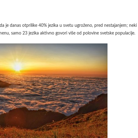
 da je danas otprilike 40% jezika u svetu ugroženo, pred nestajanjem; neki
nu, samo 23 jezika aktivno govori više od polovine svetske populacije.