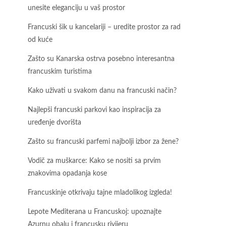
unesite eleganciju u vaš prostor
Francuski šik u kancelariji – uredite prostor za rad
od kuće
Zašto su Kanarska ostrva posebno interesantna
francuskim turistima
Kako uživati u svakom danu na francuski način?
Najlepši francuski parkovi kao inspiracija za
uređenje dvorišta
Zašto su francuski parfemi najbolji izbor za žene?
Vodič za muškarce: Kako se nositi sa prvim
znakovima opadanja kose
Francuskinje otkrivaju tajne mladolikog izgleda!
Lepote Mediterana u Francuskoj: upoznajte
Azurnu obalu i francusku rivijeru