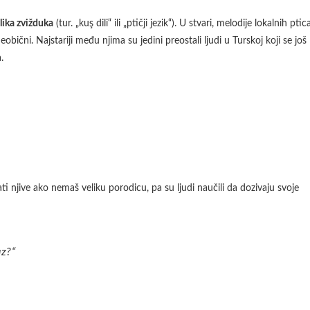
ika zvižduka
(tur. „kuş dili“ ili „ptičji jezik“). U stvari, melodije lokalnih ptic
obični. Najstariji među njima su jedini preostali ljudi u Turskoj koji se još
.
ti njive ako nemaš veliku porodicu, pa su ljudi naučili da dozivaju svoje
uz?“