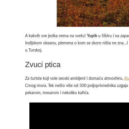
A kakvih sve jezika nema na svetu!
Yupik
u Sibiru i na zapa
Indijskom okeanu, plemena o kom se skoro ništa ne zna…I u E
u Turskoj.
Zvuci ptica
Za turiste koji vole seoski ambijent i domaću atmosferu,
Ku
Crnog mora. Tek nešto više od 500 poljoprivrednika uzgaja č
pekarom, mesarom i nekoliko kafića.