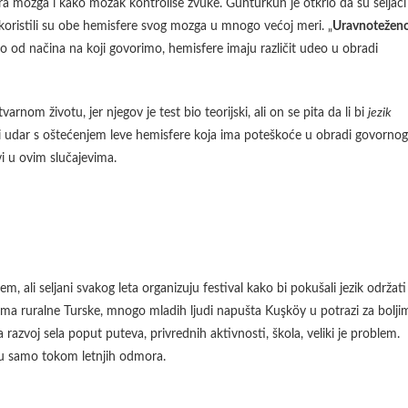
ra mozga i kako mozak kontroliše zvuke. Gunturkun je otkrio da su seljaci
, koristili su obe hemisfere svog mozga u mnogo većoj meri. „
Uravnotežen
sno od načina na koji govorimo, hemisfere imaju različit udeo u obradi
nom životu, jer njegov je test bio teorijski, ali on se pita da li bi
jezik
i udar s oštećenjem leve hemisfere koja ima poteškoće u obradi govornog
ivi u ovim slučajevima.
m, ali seljani svakog leta organizuju festival kako bi pokušali jezik održati
lovima ruralne Turske, mnogo mladih ljudi napušta Kuşköy u potrazi za bolji
voj sela poput puteva, privrednih aktivnosti, škola, veliki je problem.
uju samo tokom letnjih odmora.