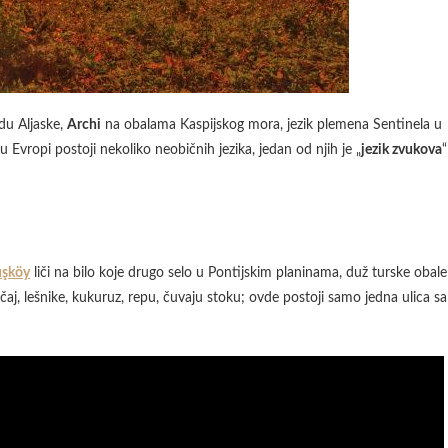
du Aljaske,
Archi
na obalama Kaspijskog mora, jezik plemena Sentinela u
vropi postoji nekoliko neobičnih jezika, jedan od njih je „
jezik zvukova
“
şköy
liči na bilo koje drugo selo u Pontijskim planinama, duž turske obale
aj, lešnike, kukuruz, repu, čuvaju stoku; ovde postoji samo jedna ulica sa