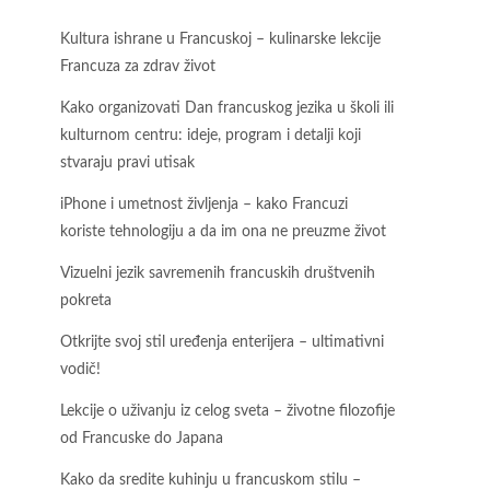
Kultura ishrane u Francuskoj – kulinarske lekcije
Francuza za zdrav život
Kako organizovati Dan francuskog jezika u školi ili
kulturnom centru: ideje, program i detalji koji
stvaraju pravi utisak
iPhone i umetnost življenja – kako Francuzi
koriste tehnologiju a da im ona ne preuzme život
Vizuelni jezik savremenih francuskih društvenih
pokreta
Otkrijte svoj stil uređenja enterijera – ultimativni
vodič!
Lekcije o uživanju iz celog sveta – životne filozofije
od Francuske do Japana
Kako da sredite kuhinju u francuskom stilu –