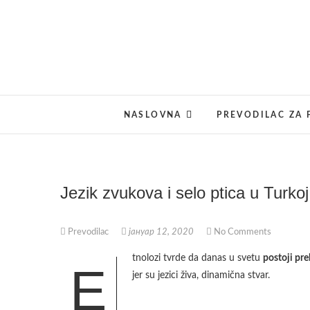
Skip
to
content
NASLOVNA
PREVODILAC ZA 
Jezik zvukova i selo ptica u Turkoj
Prevodilac
јануар 12, 2020
No Comments
tnolozi tvrde da danas u svetu
postoji pre
E
jer su jezici živa, dinamična stvar.