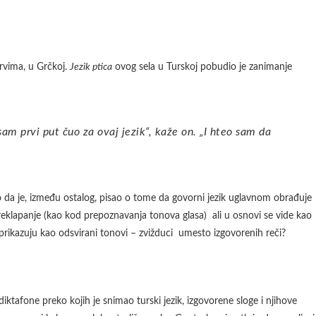
rvima, u Grčkoj.
Jezik ptica
ovog sela u Turskoj pobudio je zanimanje
o da je, između ostalog, pisao o tome da govorni jezik uglavnom obrađuje
eklapanje (kao kod prepoznavanja tonova glasa) ali u osnovi se vide kao
prikazuju kao odsvirani tonovi – zvižduci umesto izgovorenih reči?
iktafone preko kojih je snimao turski jezik, izgovorene sloge i njihove