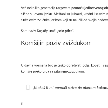
Već nekoliko generacija razgovara
pomoću jedinstvenog obl
slične su ovom jeziku. Meštani su ljubazni, vredni i sasvim ne
služe ovim zvučnim jezikom koji su naučili od svojih dedova
Sam naziv Kuşköy znači „
selo ptica
“.
Komšijin poziv zviždukom
U davna vremena bilo je teško obrađivati polja, kopati i seja
komšije preko brda sa pitanjem-zviždukom:
„Možeš li mi pomoći sutra da oberem kukur
ili