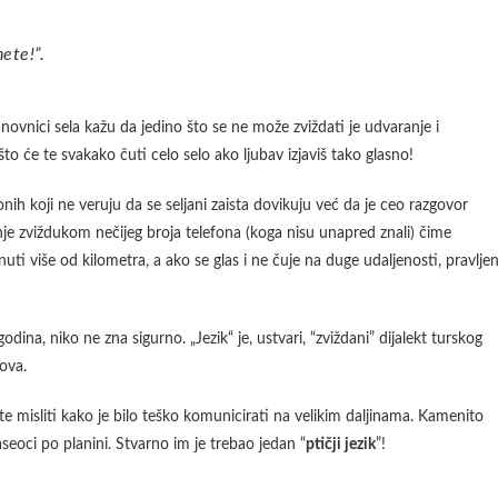
ete!”.
anovnici sela kažu da jedino što se ne može zviždati je udvaranje i
što će te svakako čuti celo selo ako ljubav izjaviš tako glasno!
i onih koji ne veruju da se seljani zaista dovikuju već da je ceo razgovor
nje zviždukom nečijeg broja telefona (koga nisu unapred znali) čime
ti više od kilometra, a ako se glas i ne čuje na duge udaljenosti, pravlje
dina, niko ne zna sigurno. „Jezik“ je, ustvari, “zviždani” dijalekt turskog
kova.
ete misliti kako je bilo teško komunicirati na velikim daljinama. Kamenito
seoci po planini. Stvarno im je trebao jedan “
ptičji jezik
”!