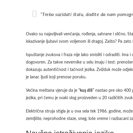
“Treba sazidati štalu, dođite da nam pomogn
Ovako su najavljivali venčanja, rođenja, sahrane i slično. St
iskazivanje ljubavi svom voljenom ili dragoj. Zašto? Pa zato 
Ispuštanje zvukova i fraza nije lako smisliti i odraditi. Ima 
dogovoren. Za takve nevernike u selu imaju i test: prenoše
dokazuju autentičnost i tačnost jezika. Zvižduk može odjeknu
je lanac ljudi koji prenose poruku.
Većina meštana vjeruje da je “
kuş dili
” nastao pre oko 400 go
jezika, pri čemu je svaki slog proizveden u 20 različitih zvu
Električna struja stigla je u ova sela tek 1986. godine, mož
zemljište, neprohodne staze, sneg, loše vreme i razbacani za