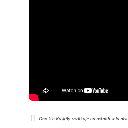
Ono što Kuşköy razlikuje od ostalih sela nis