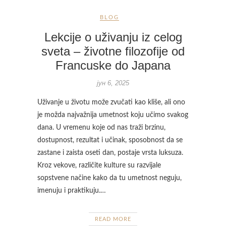
BLOG
Lekcije o uživanju iz celog
sveta – životne filozofije od
Francuske do Japana
јун 6, 2025
Uživanje u životu može zvučati kao kliše, ali ono
je možda najvažnija umetnost koju učimo svakog
dana. U vremenu koje od nas traži brzinu,
dostupnost, rezultat i učinak, sposobnost da se
zastane i zaista oseti dan, postaje vrsta luksuza.
Kroz vekove, različite kulture su razvijale
sopstvene načine kako da tu umetnost neguju,
imenuju i praktikuju.…
READ MORE