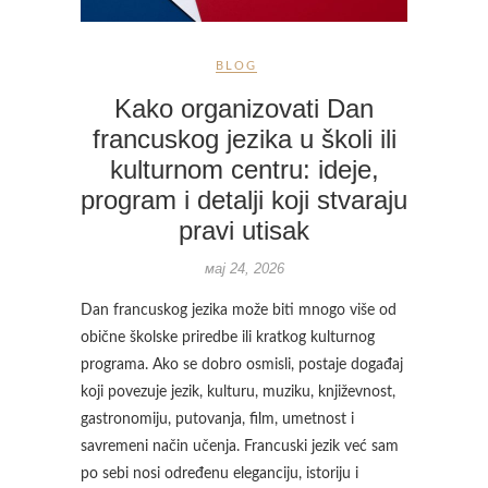
BLOG
Kako organizovati Dan
francuskog jezika u školi ili
kulturnom centru: ideje,
program i detalji koji stvaraju
pravi utisak
мај 24, 2026
Dan francuskog jezika može biti mnogo više od
obične školske priredbe ili kratkog kulturnog
programa. Ako se dobro osmisli, postaje događaj
koji povezuje jezik, kulturu, muziku, književnost,
gastronomiju, putovanja, film, umetnost i
savremeni način učenja. Francuski jezik već sam
po sebi nosi određenu eleganciju, istoriju i