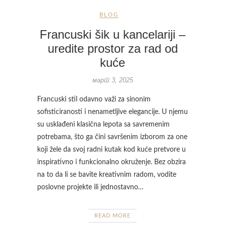
BLOG
Francuski šik u kancelariji –
uredite prostor za rad od
kuće
март 3, 2025
Francuski stil odavno važi za sinonim
sofisticiranosti i nenametljive elegancije. U njemu
su usklađeni klasična lepota sa savremenim
potrebama, što ga čini savršenim izborom za one
koji žele da svoj radni kutak kod kuće pretvore u
inspirativno i funkcionalno okruženje. Bez obzira
na to da li se bavite kreativnim radom, vodite
poslovne projekte ili jednostavno…
READ MORE