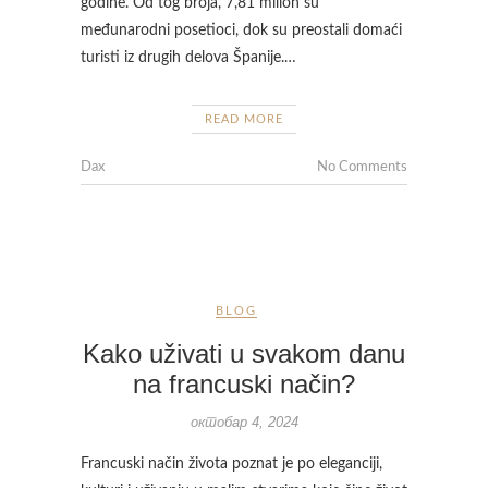
godine. Od tog broja, 7,81 milion su
međunarodni posetioci, dok su preostali domaći
turisti iz drugih delova Španije.…
READ MORE
Dax
No Comments
BLOG
Kako uživati u svakom danu
na francuski način?
октобар 4, 2024
Francuski način života poznat je po eleganciji,