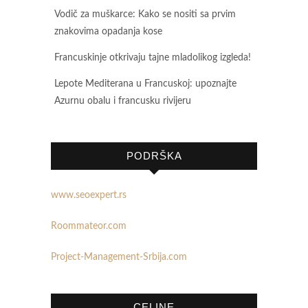
Vodič za muškarce: Kako se nositi sa prvim
znakovima opadanja kose
Francuskinje otkrivaju tajne mladolikog izgleda!
Lepote Mediterana u Francuskoj: upoznajte
Azurnu obalu i francusku rivijeru
PODRŠKA
www.seoexpert.rs
Roommateor.com
Project-Management-Srbija.com
CELINE