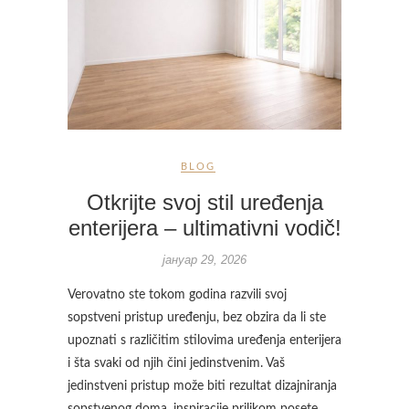
BLOG
Otkrijte svoj stil uređenja
enterijera – ultimativni vodič!
јануар 29, 2026
Verovatno ste tokom godina razvili svoj
sopstveni pristup uređenju, bez obzira da li ste
upoznati s različitim stilovima uređenja enterijera
i šta svaki od njih čini jedinstvenim. Vaš
jedinstveni pristup može biti rezultat dizajniranja
sopstvenog doma, inspiracije prilikom posete