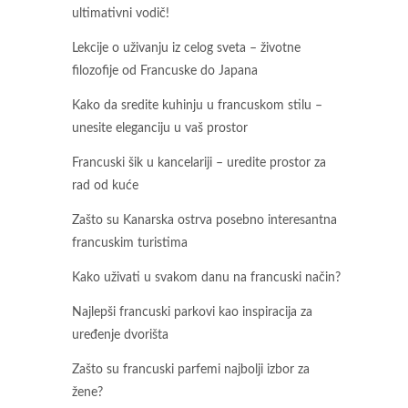
ultimativni vodič!
Lekcije o uživanju iz celog sveta – životne
filozofije od Francuske do Japana
Kako da sredite kuhinju u francuskom stilu –
unesite eleganciju u vaš prostor
Francuski šik u kancelariji – uredite prostor za
rad od kuće
Zašto su Kanarska ostrva posebno interesantna
francuskim turistima
Kako uživati u svakom danu na francuski način?
Najlepši francuski parkovi kao inspiracija za
uređenje dvorišta
Zašto su francuski parfemi najbolji izbor za
žene?