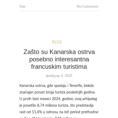
Dax
No Comments
BLOG
Zašto su Kanarska ostrva
posebno interesantna
francuskim turistima
фебруар 4, 2025
Kanarska ostrva, gde spadaju i Tenerife, beleže
značajan porast broja turista poslednjih godina.
U prvih šest meseci 2024. godine, ovaj arhipelag
je posetilo 8,74 miliona turista, što predstavlja
rast od 11,4% u odnosu na isti period prethodne