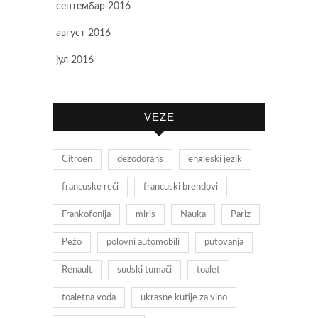
септембар 2016
август 2016
јул 2016
VEZE
Citroen
dezodorans
engleski jezik
francuske reči
francuski brendovi
Frankofonija
miris
Nauka
Pariz
Pežo
polovni automobili
putovanja
Renault
sudski tumači
toalet
toaletna voda
ukrasne kutije za vino