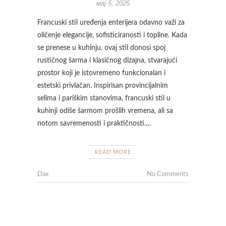
мај 5, 2025
Francuski stil uređenja enterijera odavno važi za
oličenje elegancije, sofisticiranosti i topline. Kada
se prenese u kuhinju, ovaj stil donosi spoj
rustičnog šarma i klasičnog dizajna, stvarajući
prostor koji je istovremeno funkcionalan i
estetski privlačan. Inspirisan provincijalnim
selima i pariškim stanovima, francuski stil u
kuhinji odiše šarmom prošlih vremena, ali sa
notom savremenosti i praktičnosti.…
READ MORE
Dax
No Comments