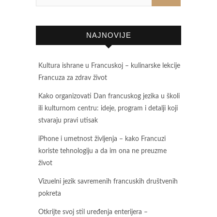
NAJNOVIJE
Kultura ishrane u Francuskoj – kulinarske lekcije
Francuza za zdrav život
Kako organizovati Dan francuskog jezika u školi
ili kulturnom centru: ideje, program i detalji koji
stvaraju pravi utisak
iPhone i umetnost življenja – kako Francuzi
koriste tehnologiju a da im ona ne preuzme
život
Vizuelni jezik savremenih francuskih društvenih
pokreta
Otkrijte svoj stil uređenja enterijera –