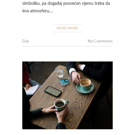
simboliku, pa događaj posvećen njemu treba da
ima atmosferu,…
READ MORE
Dax
No Comments