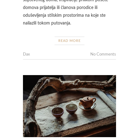
domova prijatelja ili članova porodice ili
oduševljenja stilskim prostorima na koje ste
nailazili tokom putovanja.
READ MORE
Dax
No Comments