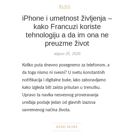
BLOG
iPhone i umetnost življenja –
kako Francuzi koriste
tehnologiju a da im ona ne
preuzme život
април 25, 2026
Koliko puta dnevno posegnemo za telefonom, a
da toga nismo ni svesni? U svetu konstantnih
notifikacija i digitalne buke, lako zaboravljamo
kako izgleda biti zaista prisutan u trenutku.
Upravo ta navika nesvesnog proveravanja
uređaja postaje jedan od glavnih izazova
savremenog načina života.
READ MORE