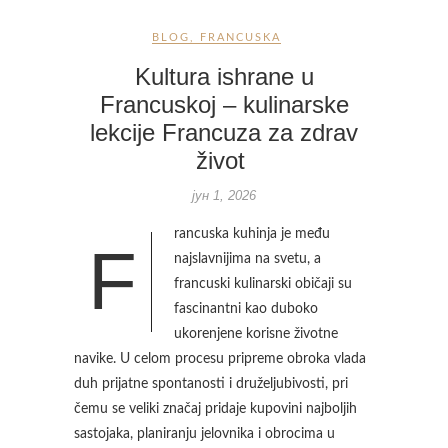
BLOG
,
FRANCUSKA
Kultura ishrane u
Francuskoj – kulinarske
lekcije Francuza za zdrav
život
јун 1, 2026
rancuska kuhinja je među
F
najslavnijima na svetu, a
francuski kulinarski običaji su
fascinantni kao duboko
ukorenjene korisne životne
navike. U celom procesu pripreme obroka vlada
duh prijatne spontanosti i druželjubivosti, pri
čemu se veliki značaj pridaje kupovini najboljih
sastojaka, planiranju jelovnika i obrocima u