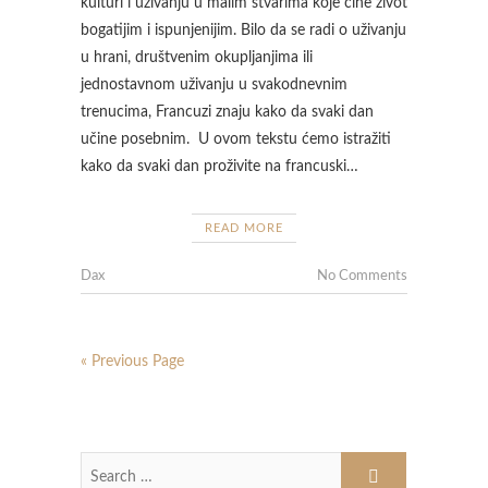
kulturi i uživanju u malim stvarima koje čine život
bogatijim i ispunjenijim. Bilo da se radi o uživanju
u hrani, društvenim okupljanjima ili
jednostavnom uživanju u svakodnevnim
trenucima, Francuzi znaju kako da svaki dan
učine posebnim. U ovom tekstu ćemo istražiti
kako da svaki dan proživite na francuski…
READ MORE
Dax
No Comments
« Previous Page