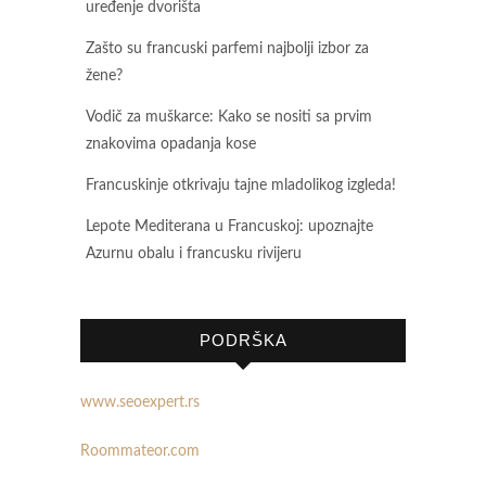
uređenje dvorišta
Zašto su francuski parfemi najbolji izbor za
žene?
Vodič za muškarce: Kako se nositi sa prvim
znakovima opadanja kose
Francuskinje otkrivaju tajne mladolikog izgleda!
Lepote Mediterana u Francuskoj: upoznajte
Azurnu obalu i francusku rivijeru
PODRŠKA
www.seoexpert.rs
Roommateor.com