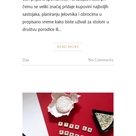
čemu se veliki značaj pridaje kupovini najboljih
sastojaka, planiranju jelovnika i obrocima u
propisano vreme kako biste uživali za stolom u
društvu porodice ili…
READ MORE
Dax
No Comments