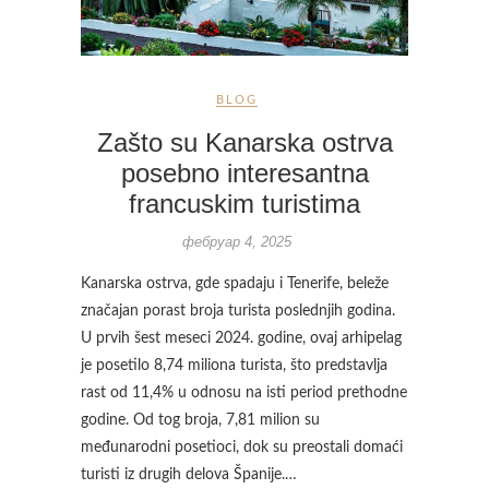
BLOG
Zašto su Kanarska ostrva
posebno interesantna
francuskim turistima
фебруар 4, 2025
Kanarska ostrva, gde spadaju i Tenerife, beleže
značajan porast broja turista poslednjih godina.
U prvih šest meseci 2024. godine, ovaj arhipelag
je posetilo 8,74 miliona turista, što predstavlja
rast od 11,4% u odnosu na isti period prethodne
godine. Od tog broja, 7,81 milion su
međunarodni posetioci, dok su preostali domaći
turisti iz drugih delova Španije.…