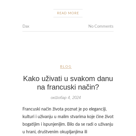
READ MORE
Dax
No Comments
BLOG
Kako uživati u svakom danu
na francuski način?
октобар 4, 2024
Francuski način života poznat je po eleganciji,
kulturi i uživanju u malim stvarima koje čine život
bogatijim i ispunjenijim. Bilo da se radi o uživanju
u hrani, društvenim okupljanjima ili