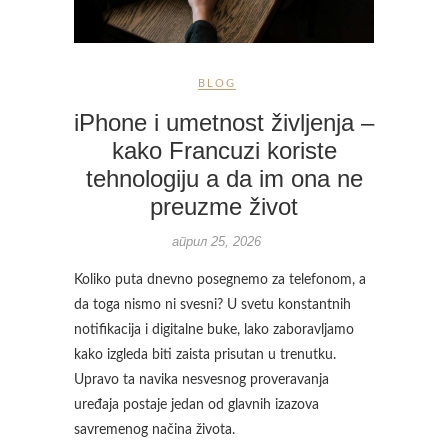
BLOG
iPhone i umetnost življenja –
kako Francuzi koriste
tehnologiju a da im ona ne
preuzme život
април 25, 2026
Koliko puta dnevno posegnemo za telefonom, a
da toga nismo ni svesni? U svetu konstantnih
notifikacija i digitalne buke, lako zaboravljamo
kako izgleda biti zaista prisutan u trenutku.
Upravo ta navika nesvesnog proveravanja
uređaja postaje jedan od glavnih izazova
savremenog načina života.