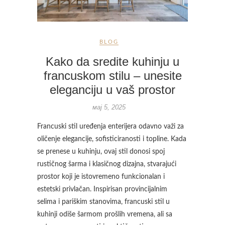
BLOG
Kako da sredite kuhinju u
francuskom stilu – unesite
eleganciju u vaš prostor
мај 5, 2025
Francuski stil uređenja enterijera odavno važi za
oličenje elegancije, sofisticiranosti i topline. Kada
se prenese u kuhinju, ovaj stil donosi spoj
rustičnog šarma i klasičnog dizajna, stvarajući
prostor koji je istovremeno funkcionalan i
estetski privlačan. Inspirisan provincijalnim
selima i pariškim stanovima, francuski stil u
kuhinji odiše šarmom prošlih vremena, ali sa