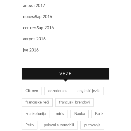
април 2017
новембар 2016
септембар 2016
август 2016
јул 2016
VEZE
Citroen
dezodorans
engleski jezik
francuske reči
francuski brendovi
Frankofonija
miris
Nauka
Pariz
Pežo
polovni automobili
putovanja