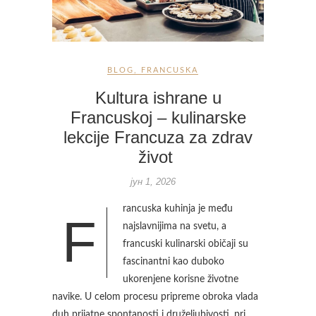
BLOG
,
FRANCUSKA
Kultura ishrane u
Francuskoj – kulinarske
lekcije Francuza za zdrav
život
јун 1, 2026
rancuska kuhinja je među
F
najslavnijima na svetu, a
francuski kulinarski običaji su
fascinantni kao duboko
ukorenjene korisne životne
navike. U celom procesu pripreme obroka vlada
duh prijatne spontanosti i druželjubivosti, pri