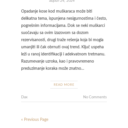
април 24, 2024
Opadanje kose kod muškaraca može biti
delikatna tema, ispunjena nesigurnostima i često,
pogrešnim informacijama. Dok se neki muškarci
suočavaju sa ovim izazovom sa dozom
rezervisanosti, drugi traže rešenja koja bi mogla
umanjiti ili čak obrnuti ovaj trend. Ključ uspeha
leži u ranoj identifikaciji i adekvatnom tretmanu.
Razumevanje uzroka, kao i pravovremeno
preduzimanje koraka može znatno…
READ MORE
Dax
No Comments
« Previous Page