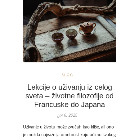
BLOG
Lekcije o uživanju iz celog
sveta – životne filozofije od
Francuske do Japana
јун 6, 2025
Uživanje u životu može zvučati kao kliše, ali ono
je možda najvažnija umetnost koju učimo svakog