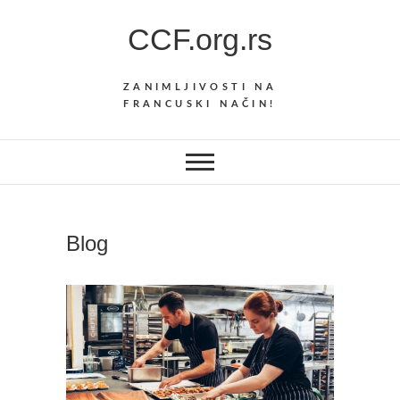
Skip
CCF.org.rs
to
content
ZANIMLJIVOSTI NA
FRANCUSKI NAČIN!
Blog