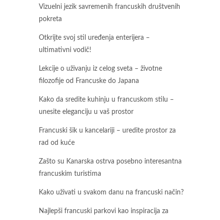
Vizuelni jezik savremenih francuskih društvenih
pokreta
Otkrijte svoj stil uređenja enterijera –
ultimativni vodič!
Lekcije o uživanju iz celog sveta – životne
filozofije od Francuske do Japana
Kako da sredite kuhinju u francuskom stilu –
unesite eleganciju u vaš prostor
Francuski šik u kancelariji – uredite prostor za
rad od kuće
Zašto su Kanarska ostrva posebno interesantna
francuskim turistima
Kako uživati u svakom danu na francuski način?
Najlepši francuski parkovi kao inspiracija za