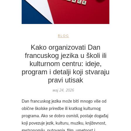
BLOG
Kako organizovati Dan
francuskog jezika u školi ili
kulturnom centru: ideje,
program i detalji koji stvaraju
pravi utisak
мај 24, 2026
Dan francuskog jezika može biti mnogo više od
obične školske priredbe ili kratkog kulturnog
programa. Ako se dobro osmisli, postaje događaj
koji povezuje jezik, kulturu, muziku, književnost,
gastronomiju, putovanja, film, umetnost i