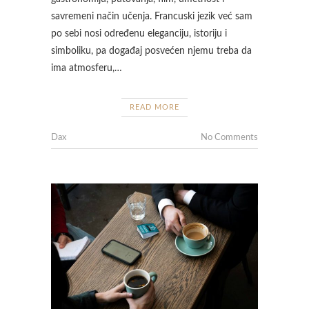
savremeni način učenja. Francuski jezik već sam
po sebi nosi određenu eleganciju, istoriju i
simboliku, pa događaj posvećen njemu treba da
ima atmosferu,…
READ MORE
Dax
No Comments