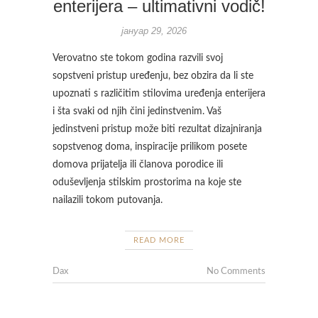
enterijera – ultimativni vodič!
јануар 29, 2026
Verovatno ste tokom godina razvili svoj
sopstveni pristup uređenju, bez obzira da li ste
upoznati s različitim stilovima uređenja enterijera
i šta svaki od njih čini jedinstvenim. Vaš
jedinstveni pristup može biti rezultat dizajniranja
sopstvenog doma, inspiracije prilikom posete
domova prijatelja ili članova porodice ili
oduševljenja stilskim prostorima na koje ste
nailazili tokom putovanja.
READ MORE
Dax
No Comments