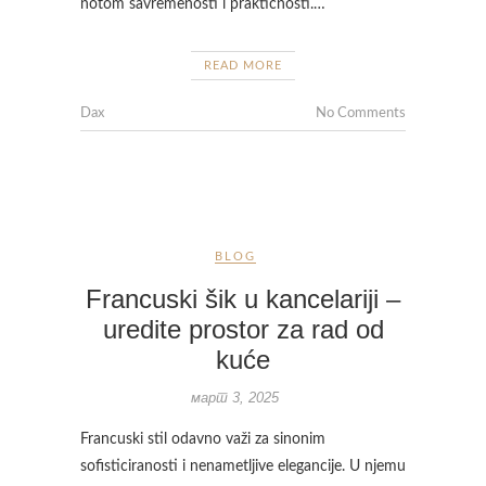
notom savremenosti i praktičnosti.…
READ MORE
Dax
No Comments
BLOG
Francuski šik u kancelariji –
uredite prostor za rad od
kuće
март 3, 2025
Francuski stil odavno važi za sinonim
sofisticiranosti i nenametljive elegancije. U njemu