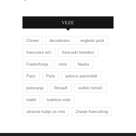
VEZE
Citroen
dezodorans
engleski jezik
francuske reči
francuski brendovi
Frankofonija
miris
Nauka
Pariz
Pežo
polovni automobili
putovanja
Renault
sudski tumači
toalet
toaletna voda
ukrasne kutije za vino
Znanje francuskog