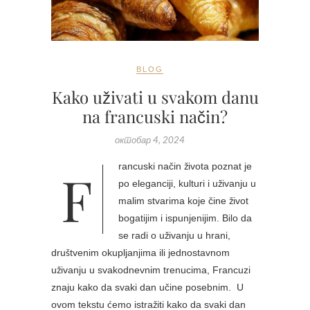
BLOG
Kako uživati u svakom danu
na francuski način?
октобар 4, 2024
Francuski način života poznat je
po eleganciji, kulturi i uživanju u
malim stvarima koje čine život
bogatijim i ispunjenijim. Bilo da
se radi o uživanju u hrani,
društvenim okupljanjima ili jednostavnom
uživanju u svakodnevnim trenucima, Francuzi
znaju kako da svaki dan učine posebnim. U
ovom tekstu ćemo istražiti kako da svaki dan