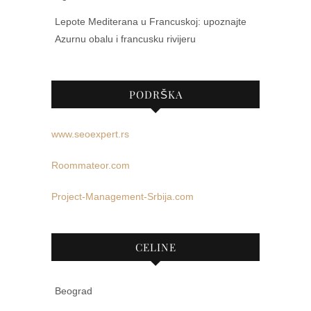
Lepote Mediterana u Francuskoj: upoznajte
Azurnu obalu i francusku rivijeru
PODRŠKA
www.seoexpert.rs
Roommateor.com
Project-Management-Srbija.com
CELINE
Beograd