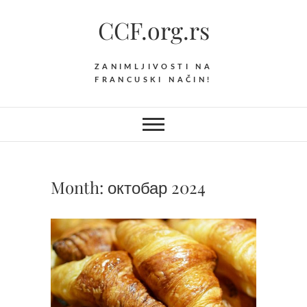
Skip
CCF.org.rs
to
content
ZANIMLJIVOSTI NA
FRANCUSKI NAČIN!
Month:
октобар 2024