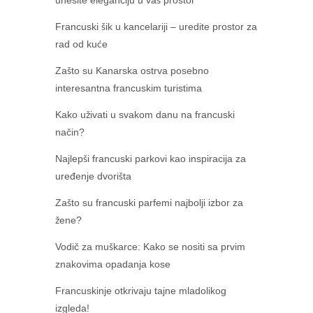
Francuski šik u kancelariji – uredite prostor za
rad od kuće
Zašto su Kanarska ostrva posebno
interesantna francuskim turistima
Kako uživati u svakom danu na francuski
način?
Najlepši francuski parkovi kao inspiracija za
uređenje dvorišta
Zašto su francuski parfemi najbolji izbor za
žene?
Vodič za muškarce: Kako se nositi sa prvim
znakovima opadanja kose
Francuskinje otkrivaju tajne mladolikog
izgleda!