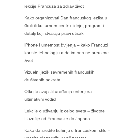
lekcije Francuza za zdrav život
Kako organizovati Dan francuskog jezika u
školi ili kulturnom centru: ideje, program i
detalji koji stvaraju pravi utisak
iPhone i umetnost življenja – kako Francuzi
koriste tehnologiju a da im ona ne preuzme
život
Vizuelni jezik savremenih francuskih
društvenih pokreta
Otkrijte svoj stil uređenja enterijera –
ultimativni vodič!
Lekcije o uživanju iz celog sveta – životne
filozofije od Francuske do Japana
Kako da sredite kuhinju u francuskom stilu –
unesite eleganciju u vaš prostor