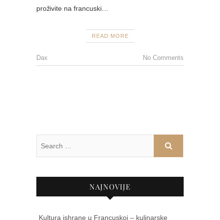
proživite na francuski…
READ MORE
Dax
No Comments
NAJNOVIJE
Kultura ishrane u Francuskoj – kulinarske