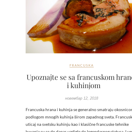
FRANCUSKA
Upoznajte se sa francuskom hra
i kuhinjom
новембар 12, 2018
Francuska hrana i kuhinja se generalno smatraju okosnico
podlogom mnogih kuhinja širom zapadnog sveta. Francusk
uticaj na svetsku kuhinju kao i klasične francuske tehnike
kuvanja su se do danas uzdigle do legendarnog statusa. I u