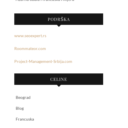
PODRŠKA
www.seoexpert.rs
Roommateor.com
Project-Management-Srbija.com
CELINE
Beograd
Blog
Francuska