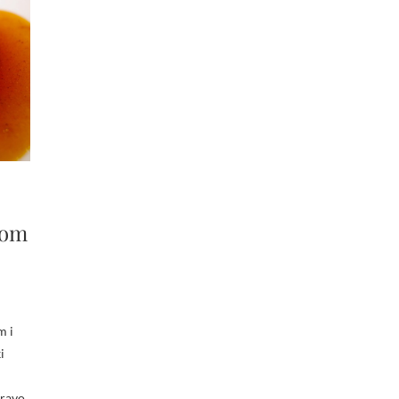
nom
m i
i
pravo