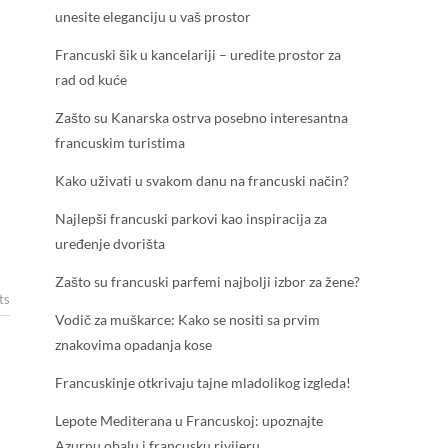
unesite eleganciju u vaš prostor
Francuski šik u kancelariji – uredite prostor za
rad od kuće
Zašto su Kanarska ostrva posebno interesantna
francuskim turistima
Kako uživati u svakom danu na francuski način?
Najlepši francuski parkovi kao inspiracija za
uređenje dvorišta
Zašto su francuski parfemi najbolji izbor za žene?
ts
Vodič za muškarce: Kako se nositi sa prvim
znakovima opadanja kose
Francuskinje otkrivaju tajne mladolikog izgleda!
Lepote Mediterana u Francuskoj: upoznajte
Azurnu obalu i francusku rivijeru