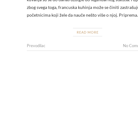
zbog svega toga, francuska kuhinja može se činiti zastraš
početnicima koji žele da nauče nešto više o njoj. Priprem
READ MORE
Prevodilac
No Com