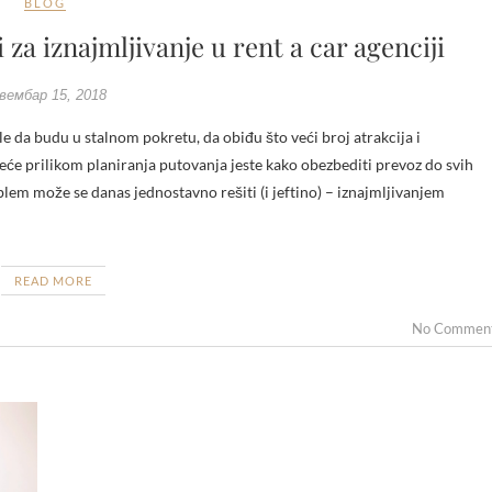
BLOG
 za iznajmljivanje u rent a car agenciji
вембар 15, 2018
eće prilikom planiranja putovanja jeste kako obezbediti prevoz do svih
oblem može se danas jednostavno rešiti (i jeftino) – iznajmljivanjem
READ MORE
No Commen