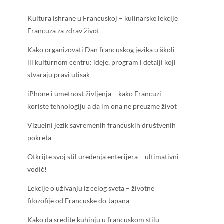
Kultura ishrane u Francuskoj – kulinarske lekcije
Francuza za zdrav život
Kako organizovati Dan francuskog jezika u školi
ili kulturnom centru: ideje, program i detalji koji
stvaraju pravi utisak
iPhone i umetnost življenja – kako Francuzi
koriste tehnologiju a da im ona ne preuzme život
Vizuelni jezik savremenih francuskih društvenih
pokreta
Otkrijte svoj stil uređenja enterijera – ultimativni
vodič!
Lekcije o uživanju iz celog sveta – životne
filozofije od Francuske do Japana
Kako da sredite kuhinju u francuskom stilu –