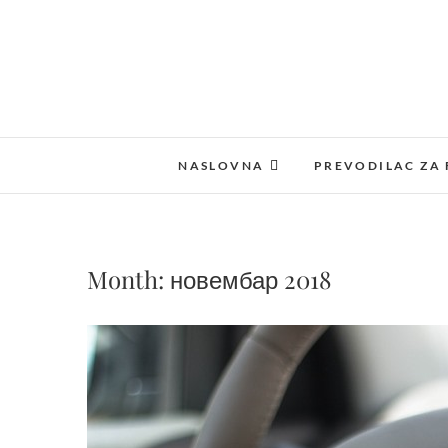
Skip
to
content
NASLOVNA
PREVODILAC ZA 
Month:
новембар 2018