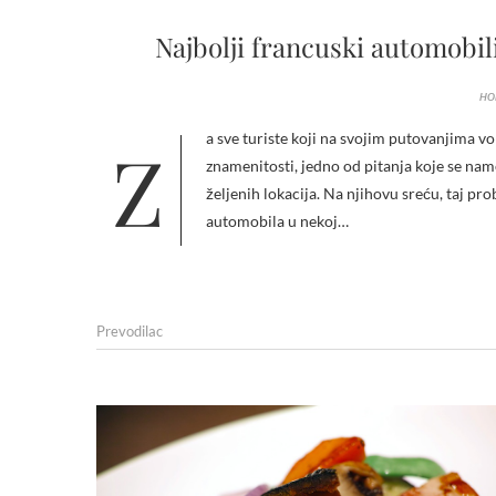
Najbolji francuski automobili
но
Za sve turiste koji na svojim putovanjima vole da budu u stalnom pokretu, da obiđu što veći broj atrakcija i
znamenitosti, jedno od pitanja koje se nam
željenih lokacija. Na njihovu sreću, taj pr
automobila u nekoj…
Prevodilac