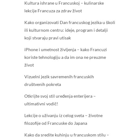
Kultura ishrane u Francuskoj – kulinarske
lekcije Francuza za zdrav život
Kako organizovati Dan francuskog jezika u školi
ili kulturnom centru: ideje, program i detalji
koji stvaraju pravi utisak
iPhone i umetnost življenja – kako Francuzi
koriste tehnologiju a da im ona ne preuzme
život
Vizuelni jezik savremenih francuskih
društvenih pokreta
Otkrijte svoj stil uređenja enterijera –
ultimativni vodič!
Lekcije o uživanju iz celog sveta – životne
filozofije od Francuske do Japana
Kako da sredite kuhinju u francuskom stilu –