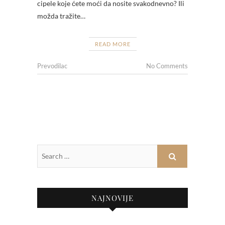
cipele koje ćete moći da nosite svakodnevno? Ili
možda tražite…
READ MORE
Prevodilac
No Comments
NAJNOVIJE