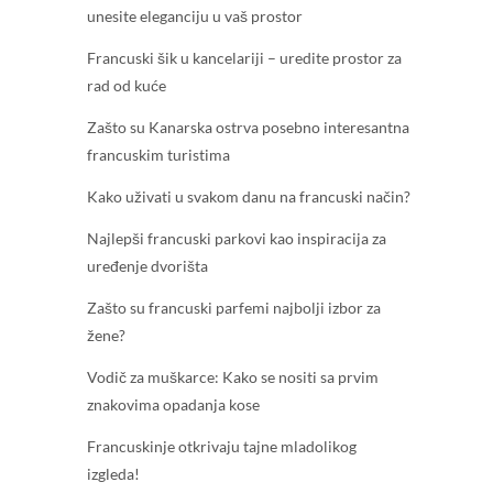
unesite eleganciju u vaš prostor
Francuski šik u kancelariji – uredite prostor za
rad od kuće
Zašto su Kanarska ostrva posebno interesantna
francuskim turistima
Kako uživati u svakom danu na francuski način?
Najlepši francuski parkovi kao inspiracija za
uređenje dvorišta
Zašto su francuski parfemi najbolji izbor za
žene?
Vodič za muškarce: Kako se nositi sa prvim
znakovima opadanja kose
Francuskinje otkrivaju tajne mladolikog
izgleda!