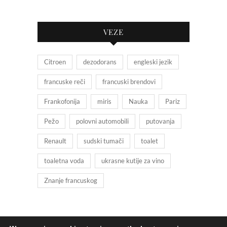
VEZE
Citroen
dezodorans
engleski jezik
francuske reči
francuski brendovi
Frankofonija
miris
Nauka
Pariz
Pežo
polovni automobili
putovanja
Renault
sudski tumači
toalet
toaletna voda
ukrasne kutije za vino
Znanje francuskog