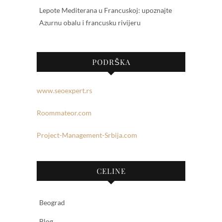
Lepote Mediterana u Francuskoj: upoznajte
Azurnu obalu i francusku rivijeru
PODRŠKA
www.seoexpert.rs
Roommateor.com
Project-Management-Srbija.com
CELINE
Beograd
Blog