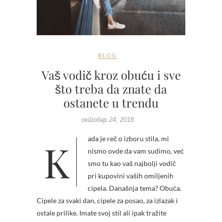
BLOG
Vaš vodič kroz obuću i sve
što treba da znate da
ostanete u trendu
октобар 24, 2018
Kada je reč o izboru stila, mi
nismo ovde da vam sudimo, već
smo tu kao vaš najbolji vodič
pri kupovini vaših omiljenih
cipela. Današnja tema? Obuća.
Cipele za svaki dan, cipele za posao, za izlazak i
ostale prilike. Imate svoj stil ali ipak tražite