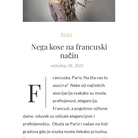
BLOG
Nega kose na francuski
način
октобар 28, 2022
Francuska. Pariz. Na šta vas to
asocira? Neke od najčešćih
asocijacija svakako su moda,
prefinjenost, elegancija.
Francuzi, a pogotovo njihove
dame oduvek su odisale elegancijom i
prefinjenošću. Otuda se Pariz i našao na listi
gradova gde je visoka moda itekako prisutna.