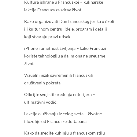
Kultura ishrane u Francuskoj – kulinarske
lekcije Francuza za zdrav život
Kako organizovati Dan francuskog jezika u školi
ili kulturnom centru: ideje, program i detalji
koji stvaraju pravi utisak
iPhone i umetnost življenja – kako Francuzi
koriste tehnologiju a da im ona ne preuzme
život
Vizuelni jezik savremenih francuskih
društvenih pokreta
Otkrijte svoj stil uređenja enterijera –
ultimativni vodič!
Lekcije o uživanju iz celog sveta – životne
filozofije od Francuske do Japana
Kako da sredite kuhinju u francuskom stilu –