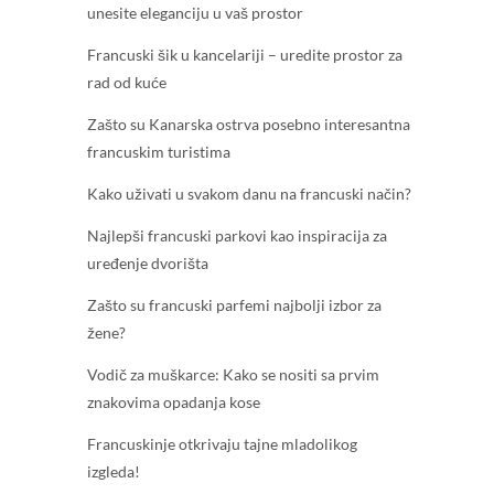
unesite eleganciju u vaš prostor
Francuski šik u kancelariji – uredite prostor za
rad od kuće
Zašto su Kanarska ostrva posebno interesantna
francuskim turistima
Kako uživati u svakom danu na francuski način?
Najlepši francuski parkovi kao inspiracija za
uređenje dvorišta
Zašto su francuski parfemi najbolji izbor za
žene?
Vodič za muškarce: Kako se nositi sa prvim
znakovima opadanja kose
Francuskinje otkrivaju tajne mladolikog
izgleda!