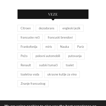
VEZE
Citroen
dezodorans
engleski jezik
francuske reči
francuski brendovi
Frankofonija
miris
Nauka
Pariz
Pežo
polovni automobili
putovanja
Renault
sudski tumači
toalet
toaletna voda
ukrasne kutije za vino
Znanje francuskog