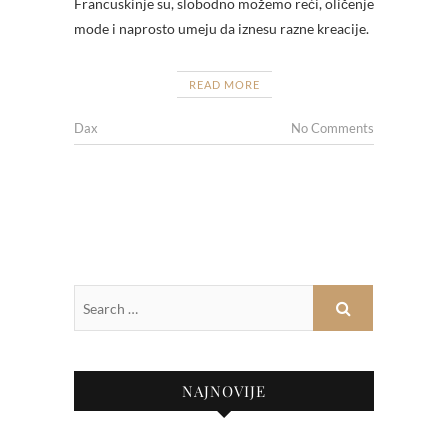
Francuskinje su, slobodno možemo reći, oličenje
mode i naprosto umeju da iznesu razne kreacije.
READ MORE
Dax
No Comments
NAJNOVIJE