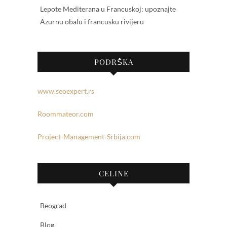
Lepote Mediterana u Francuskoj: upoznajte
Azurnu obalu i francusku rivijeru
PODRŠKA
www.seoexpert.rs
Roommateor.com
Project-Management-Srbija.com
CELINE
Beograd
Blog