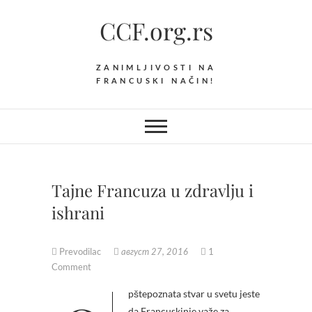
Skip
CCF.org.rs
to
content
ZANIMLJIVOSTI NA
FRANCUSKI NAČIN!
Tajne Francuza u zdravlju i
ishrani
Prevodilac
1
август 27, 2016
Comment
da Francuskinje važe za