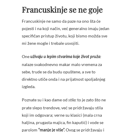
Francuskinje se ne goje
Francuskinje ne samo da paze na ono šta će
pojesti i na koji način, već generalno imaju jedan
specifičan pristup životu, koji bismo možda sve
mi žene mogle i trebale usvojiti.
One
uživaju u lepim stvarima koje život pruža
:
nalaze svakodnevno makar malo vremena za
sebe, trude se da budu opuštene, a sve to
direktno utiče onda i na prijatnost spoljašnjeg
izgleda.
Poznate su i kao dame od
to je zato što ne
stila:
prate slepo trendove, već se pridržavaju stila
koji im odgovara; verne su klasici (mala crna
haljina, prugasta majica, fin kaputić) i vode se
parolom
Ovog se pridržavaju i
“manje je više”.