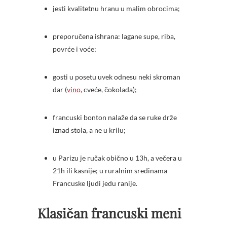
jesti kvalitetnu hranu u malim obrocima;
preporučena ishrana: lagane supe, riba,
povrće i voće;
gosti u posetu uvek odnesu neki skroman
dar (
vino
, cveće, čokolada);
francuski bonton nalaže da se ruke drže
iznad stola, a ne u krilu;
u Parizu je ručak obično u 13h, a večera u
21h ili kasnije; u ruralnim sredinama
Francuske ljudi jedu ranije.
Klasičan francuski meni