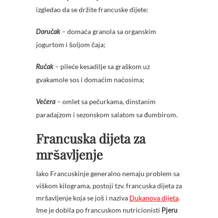
izgledao da se držite francuske dijete:
domaća granola sa organskim
Doručak
–
jogurtom i šoljom čaja;
pileće kesadilje sa graškom uz
Ručak
–
gvakamole sos i domaćim naćosima;
omlet sa pečurkama, dinstanim
Večera
–
paradajzom i sezonskom salatom sa đumbirom.
Francuska dijeta za
mršavljenje
Iako Francuskinje generalno nemaju problem sa
viškom kilograma, postoji tzv. francuska dijeta za
mršavljenje koja se još i naziva
Dukanova dijeta
.
Ime je dobila po francuskom nutricionisti
Pjeru