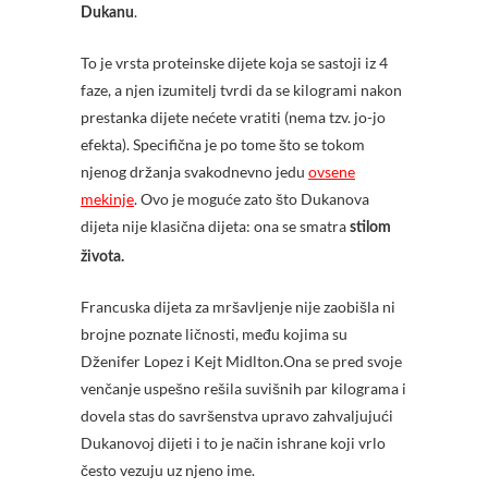
.
Dukanu
To je vrsta proteinske dijete koja se sastoji iz 4
faze, a njen izumitelj tvrdi da se kilogrami nakon
prestanka dijete nećete vratiti (nema tzv. jo-jo
efekta). Specifična je po tome što se tokom
njenog držanja svakodnevno jedu
ovsene
mekinje
. Ovo je moguće zato što Dukanova
dijeta nije klasična dijeta: ona se smatra
stilom
života.
Francuska dijeta za mršavljenje nije zaobišla ni
brojne poznate ličnosti, među kojima su
Dženifer Lopez i Kejt Midlton.Ona se pred svoje
venčanje uspešno rešila suvišnih par kilograma i
dovela stas do savršenstva upravo zahvaljujući
Dukanovoj dijeti i to je način ishrane koji vrlo
često vezuju uz njeno ime.