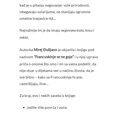
kad je u pitanju negovanje: vole prirodnost,
izbegavaju solarijume, ne stavljaju ogromne
umetne trepavice itd…
Najvažnije im je da imaju
negovanu kožu, kosu i
nokte.
Autorka
je objavila i knjigu pod
Mirej Đulijano
nazivom
i u njoj upravo
“Francuskinje se ne goje”
priča o onome što smo i mi sa vama podelili: da
nije stvar u dijetama već u načinu života; da je
sve bitno – kako se Francuskinje hrane,
razmišljaju, žive…
Za kraj, evo i nekih saveta iz knjige:
jedite više povrća i voća;