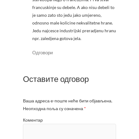
з
о
о
р
francuskinje su debele. A ako nisu debeli to
р
у
у
)
je samo zato sto jedu jako umjereno,
)
odnosno male kolicine nekvalitetne hrane.
Jedu najcesce industrijski preradjenu hranu
npr. zaledjena gotova jela.
Одговори
Оставите одговор
Ваша адреса е-поште неће бити објављена.
Неопходна поља су означена
*
Коментар