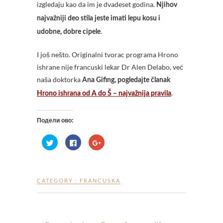
izgledaju kao da im je dvadeset godina.
Njihov
najvažniji deo stila jeste imati lepu kosu i
.
udobne, dobre cipele
I još nešto. Originalni tvorac programa Hrono
ishrane nije francuski lekar Dr Alen Delabo, već
naša doktorka
Ana Gifing, pogledajte članak
.
Hrono ishrana od A do Š – najvažnija pravila
Подели ово:
П
C
П
р
l
р
и
i
и
т
c
т
и
k
и
с
t
с
н
o
н
CATEGORY :
FRANCUSKA
и
s
и
т
h
т
е
a
е
д
r
д
а
e
а
б
o
б
и
n
и