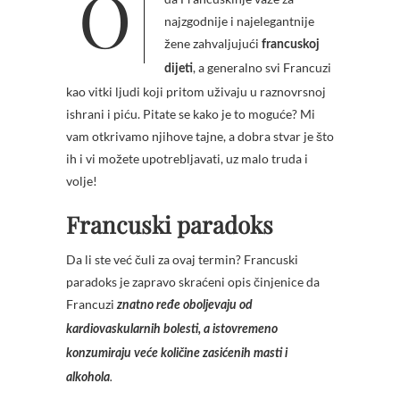
Opštepoznata stvar u svetu jeste
najzgodnije i najelegantnije
žene zahvaljujući
francuskoj
, a generalno svi Francuzi
dijeti
kao vitki ljudi koji pritom uživaju u raznovrsnoj
ishrani i piću. Pitate se kako je to moguće? Mi
vam otkrivamo njihove tajne, a dobra stvar je što
ih i vi možete upotrebljavati, uz malo truda i
volje!
Francuski paradoks
Da li ste već čuli za ovaj termin? Francuski
paradoks je zapravo skraćeni opis činjenice da
Francuzi
znatno ređe oboljevaju od
kardiovaskularnih bolesti, a istovremeno
konzumiraju veće količine zasićenih masti i
alkohola
.