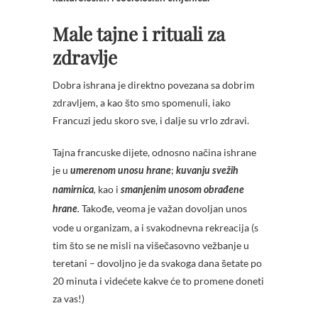
Male tajne i rituali za
zdravlje
Dobra ishrana je direktno povezana sa dobrim
zdravljem, a kao što smo spomenuli, iako
Francuzi jedu skoro sve, i dalje su vrlo zdravi.
Tajna francuske dijete, odnosno načina ishrane
je u
;
umerenom unosu hrane
kuvanju svežih
kao i
namirnica
,
smanjenim unosom obrađene
Takođe, veoma je važan dovoljan unos
hrane
.
vode u organizam, a i svakodnevna rekreacija (s
tim što se ne misli na višečasovno vežbanje u
teretani – dovoljno je da svakoga dana šetate po
20 minuta i videćete kakve će to promene doneti
za vas!)