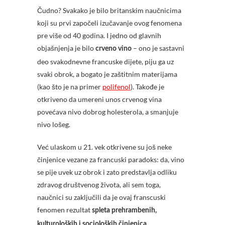
Čudno? Svakako je bilo britanskim naučnicima
koji su prvi započeli izučavanje ovog fenomena
pre više od 40 godina. I jedno od glavnih
objašnjenja je bilo
– ono je sastavni
crveno vino
deo svakodnevne francuske dijete, piju ga uz
svaki obrok, a bogato je zaštitnim materijama
(kao što je na primer
polifenol
). Takođe je
otkriveno da umereni unos crvenog vina
povećava nivo dobrog holesterola, a smanjuje
nivo lošeg.
Već ulaskom u 21. vek otkrivene su još neke
činjenice vezane za francuski paradoks: da, vino
se pije uvek uz obrok i zato predstavlja odliku
zdravog društvenog života, ali sem toga,
naučnici su zaključili da je ovaj franscuski
fenomen rezultat
spleta prehrambenih,
kulturoloških i socioloških činjenica.