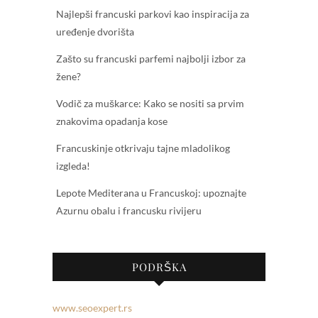
Najlepši francuski parkovi kao inspiracija za
uređenje dvorišta
Zašto su francuski parfemi najbolji izbor za
žene?
Vodič za muškarce: Kako se nositi sa prvim
znakovima opadanja kose
Francuskinje otkrivaju tajne mladolikog
izgleda!
Lepote Mediterana u Francuskoj: upoznajte
Azurnu obalu i francusku rivijeru
PODRŠKA
www.seoexpert.rs