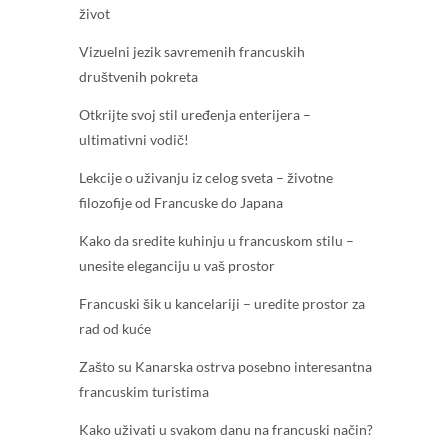
život
Vizuelni jezik savremenih francuskih
društvenih pokreta
Otkrijte svoj stil uređenja enterijera –
ultimativni vodič!
Lekcije o uživanju iz celog sveta – životne
filozofije od Francuske do Japana
Kako da sredite kuhinju u francuskom stilu –
unesite eleganciju u vaš prostor
Francuski šik u kancelariji – uredite prostor za
rad od kuće
Zašto su Kanarska ostrva posebno interesantna
francuskim turistima
Kako uživati u svakom danu na francuski način?