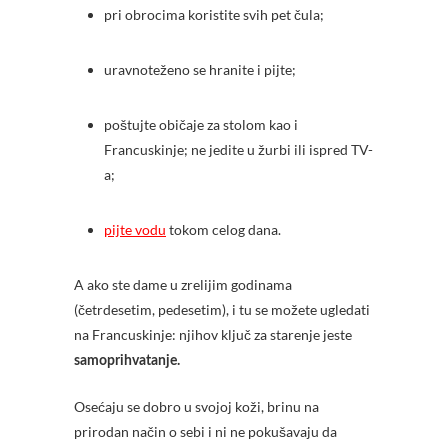
pri obrocima koristite svih pet čula;
uravnoteženo se hranite i pijte;
poštujte običaje za stolom kao i
Francuskinje; ne jedite u žurbi ili ispred TV-
a;
pijte vodu
tokom celog dana.
A ako ste dame u zrelijim godinama
(četrdesetim, pedesetim), i tu se možete ugledati
na Francuskinje: njihov ključ za starenje jeste
samoprihvatanje.
Osećaju se dobro u svojoj koži, brinu na
prirodan način o sebi i ni ne pokušavaju da