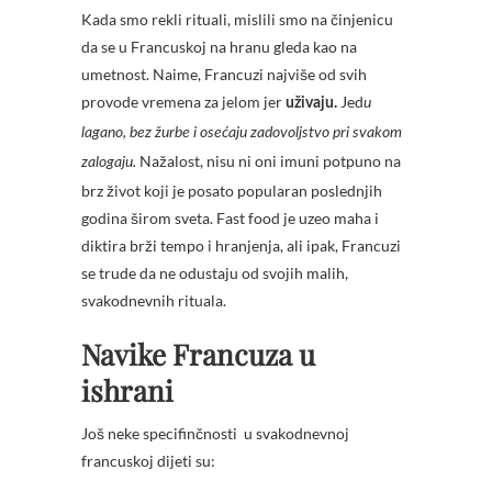
Kada smo rekli rituali, mislili smo na činjenicu
da se u Francuskoj na hranu gleda kao na
umetnost. Naime, Francuzi najviše od svih
provode vremena za jelom jer
Jed
uživaju.
u
lagano, bez žurbe i osećaju zadovoljstvo pri svakom
Nažalost, nisu ni oni imuni potpuno na
zalogaju.
brz život koji je posato popularan poslednjih
godina širom sveta. Fast food je uzeo maha i
diktira brži tempo i hranjenja, ali ipak, Francuzi
se trude da ne odustaju od svojih malih,
svakodnevnih rituala.
Navike Francuza u
ishrani
Još neke specifinčnosti u svakodnevnoj
francuskoj dijeti su: