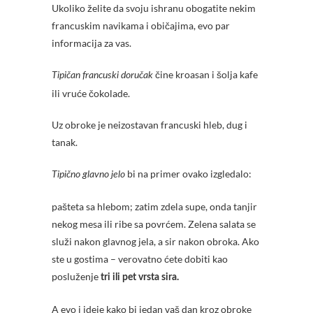
Ukoliko želite da svoju ishranu obogatite nekim
francuskim navikama i običajima, evo par
informacija za vas.
čine kroasan i šolja kafe
Tipičan francuski doručak
ili vruće čokolade.
Uz obroke je neizostavan francuski hleb, dug i
tanak.
bi na primer ovako izgledalo:
Tipično glavno jelo
pašteta sa hlebom; zatim zdela supe, onda tanjir
nekog mesa ili ribe sa povrćem. Zelena salata se
služi nakon glavnog jela, a sir nakon obroka. Ako
ste u gostima – verovatno ćete dobiti kao
posluženje
tri ili pet vrsta sira.
A evo i ideje kako bi jedan vaš dan kroz obroke